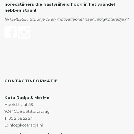
horecatijgers die gastvrijheid hoog in het vaandel
hebben staan!
INTERESSE? Stuur je cv en motivatiebrief naar info@kotaradja.nl
CONTACTINFORMATIE
Kota Radja & Mei Mei
Hoofdstraat 39
9244CL Beetsterzwaag
T: 0512 38 22 24
E: info@kotaradja.nl