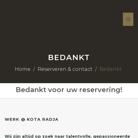
Togg
navi
BEDANKT
Home
Reserveren & contact
Bedankt
Bedankt voor uw reservering!
WERK @ KOTA RADJA
Wij zijn altijd op zoek naar talentvolle, gepassioneerde